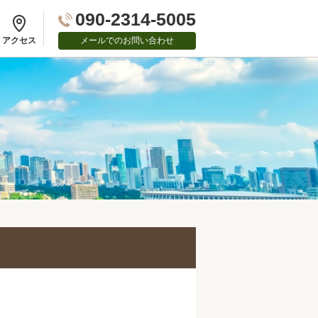
090-2314-5005
アクセス
メールでのお問い合わせ